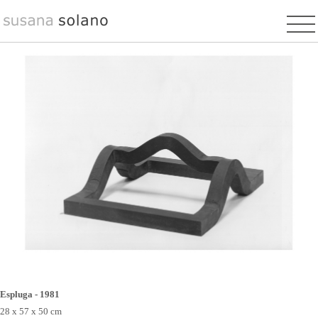
Pasar
al
contenido
principal
Espluga - 1981
28 x 57 x 50 cm