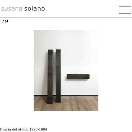
Pasar
al
contenido
1
2
3
4
principal
Puerta del olvido 1993-1994