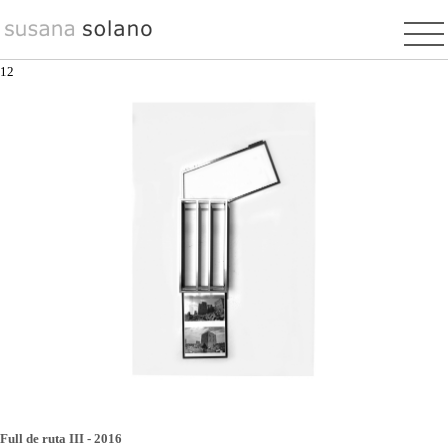
Pasar
al
contenido
1
2
principal
Full de ruta III - 2016