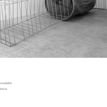
 inoxidable
lència