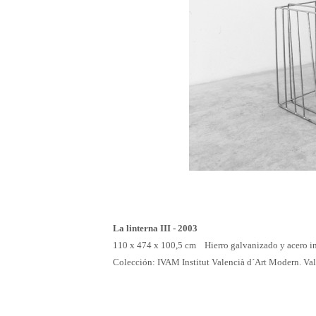
La linterna III - 2003
110 x 474 x 100,5 cm Hierro galvanizado y acero
Colección: IVAM Institut Valencià d´Art Modern. Va